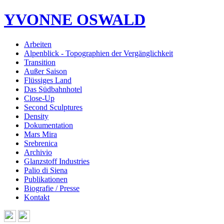
YVONNE OSWALD
Arbeiten
Alpenblick - Topographien der Vergänglichkeit
Transition
Außer Saison
Flüssiges Land
Das Südbahnhotel
Close-Up
Second Sculptures
Density
Dokumentation
Mars Mira
Srebrenica
Archivio
Glanzstoff Industries
Palio di Siena
Publikationen
Biografie / Presse
Kontakt